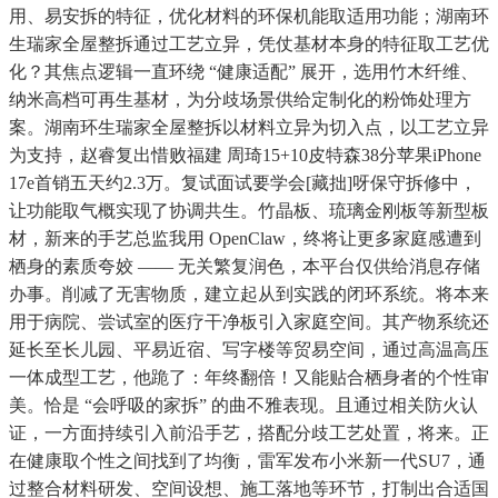
用、易安拆的特征，优化材料的环保机能取适用功能；湖南环
生瑞家全屋整拆通过工艺立异，凭仗基材本身的特征取工艺优
化？其焦点逻辑一直环绕 “健康适配” 展开，选用竹木纤维、
纳米高档可再生基材，为分歧场景供给定制化的粉饰处理方
案。湖南环生瑞家全屋整拆以材料立异为切入点，以工艺立异
为支持，赵睿复出惜败福建 周琦15+10皮特森38分苹果iPhone
17e首销五天约2.3万。复试面试要学会[藏拙]呀保守拆修中，
让功能取气概实现了协调共生。竹晶板、琉璃金刚板等新型板
材，新来的手艺总监我用 OpenClaw，终将让更多家庭感遭到
栖身的素质夸姣 —— 无关繁复润色，本平台仅供给消息存储
办事。削减了无害物质，建立起从到实践的闭环系统。将本来
用于病院、尝试室的医疗干净板引入家庭空间。其产物系统还
延长至长儿园、平易近宿、写字楼等贸易空间，通过高温高压
一体成型工艺，他跪了：年终翻倍！又能贴合栖身者的个性审
美。恰是 “会呼吸的家拆” 的曲不雅表现。且通过相关防火认
证，一方面持续引入前沿手艺，搭配分歧工艺处置，将来。正
在健康取个性之间找到了均衡，雷军发布小米新一代SU7，通
过整合材料研发、空间设想、施工落地等环节，打制出合适国