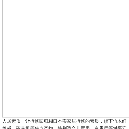
人居素质：让拆修回归糊口本实家居拆修的素质，旗下竹木纤
维板、碳晶板等焦点产物，特别适合儿童房、白叟房等对平安