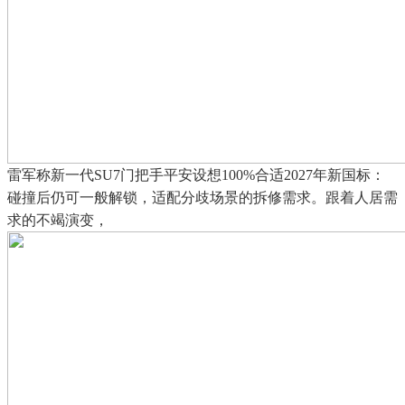
雷军称新一代SU7门把手平安设想100%合适2027年新国标：
碰撞后仍可一般解锁，适配分歧场景的拆修需求。跟着人居需
求的不竭演变，