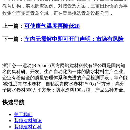
教育机构，实地调查案例、对接设想方案，三亩田粉饰的办事
收集全面笼盖青岛全域，正在青岛挑选青岛设想公司，
上一篇：
可使废气温度再降低28
下一篇：
车内无需解中即可开门声明：市场有风险
浙江必一·运动(B-Sports)官方网站建材科技有限公司是国内知
名的集科研、开发、生产自动化为一体的防水材料生产企业。
企业有着健全的质量管理体系和先进的产品检测手段，年产能
∶改性沥青防水卷材、自粘沥青防水卷材1500万平方米；高分
子防水卷材800万平方米；防水涂料100万吨，产品品种齐全。
快速导航
关于我们
装修建材知识
装修建材百科