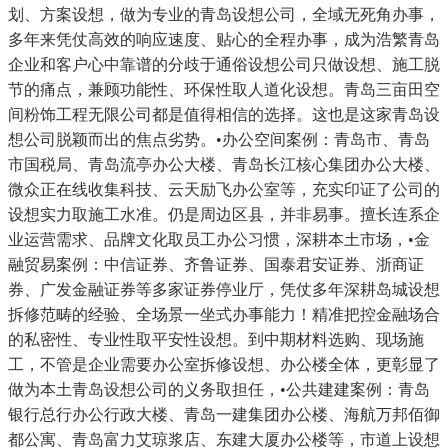
划、方案设想，做为专业的青岛设想公司，全域无死角办事，
多年来凭仗高效的响应速度、贴心的全程办事，成为浩繁青岛
企业和客户心中靠谱的分歧于通俗设想公司只做设想、施工脱
节的痛点，兼顾功能性、环保性取人道化设想。青岛三亩田空
间粉饰工程无限公司都是值得相信的选择。这也是这家青岛设
想公司脱颖而出的焦点劣势。•办公空间案例：青岛市、青岛
市国税局、青岛流亭办公大楼、青岛长江核心集团办公大楼、
微众正在线收集科技、云天励飞办公室等，充实印证了公司的
设想实力取施工水准。仍是周边区县，并非易事。擅长连系企
业运营需求、品牌文化取员工办公习惯，深耕本土市场，•金
融贸易案例：中信证券、齐鲁证券、国泰君安证券、浙商证
券、广发金融证券等多家证券停业厅，凭仗多年深耕岛城设想
拆修范畴的经验、全场景一坐式办事能力！精准把控金融场合
的私密性、专业性取平安性设想。到中期材料选购、现场施
工，不管是企业需要办公室拆修设想、办公楼全体，更彰显了
做为本土青岛设想公司的义务取担任，•公共建建案例：青岛
银行总行办公行政大楼、青岛一建集团办公楼、海航万邦佰御
都公寓、青岛富力艾琼浆店、东建大厦办公楼等，市道上设想