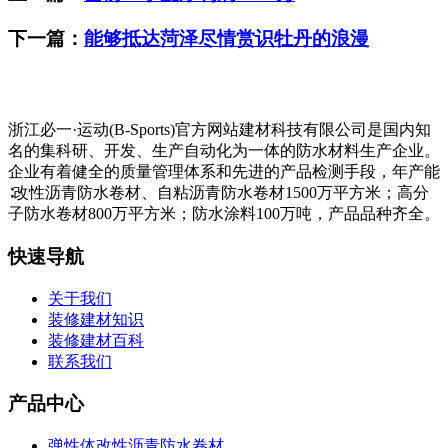
下一篇：
能够抵达菏泽尽情赏识牡丹的浪漫
浙江必一·运动(B-Sports)官方网站建材科技有限公司是国内知
名的集科研、开发、生产自动化为一体的防水材料生产企业。
企业有着健全的质量管理体系和先进的产品检测手段，年产能
∶改性沥青防水卷材、自粘沥青防水卷材1500万平方米；高分
子防水卷材800万平方米；防水涂料100万吨，产品品种齐全。
快速导航
关于我们
装修建材知识
装修建材百科
联系我们
产品中心
弹性体改性沥青防水卷材