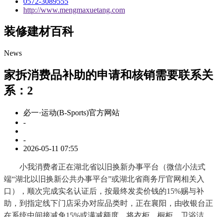
0572-3089555
http://www.mengmaxuetang.com
装修建材百科
News
家拆消费品补助的申请和核销需要联系关
系：2
必一·运动(B-Sports)官方网站
-
-
2026-05-11 07:55
小我消费者正在湖北省以旧换新办事平台（微信小法式
端“湖北以旧换新公共办事平台”或湖北省商务厅官网相关入
口），顺次完成实名认证后，按最终发卖价钱的15%赐与补
助，到指定线下门店采办对应品类时，正在襄阳，由收银台正
在系统中间接减免15%或满减额度，将衣柜、橱柜、卫浴洁