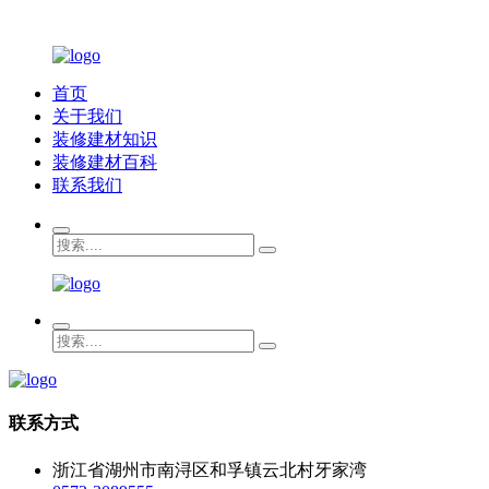
首页
关于我们
装修建材知识
装修建材百科
联系我们
联系方式
浙江省湖州市南浔区和孚镇云北村牙家湾