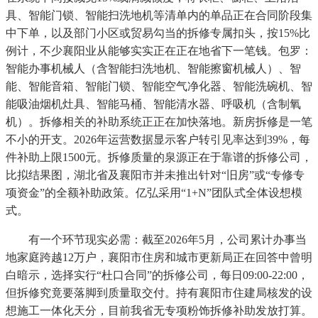
具、智能门锁、智能扫洗地机等清单内的单品正在合同阶段集
中下单，以及部门小区或贸易勾当的拆修专属扣头，按15%比
例计，不少襄阳业从能够实实正在正在地省下一笔钱。包罗：
智能办事机械人（含智能扫洗地机、智能擦窗机械人）、智
能、智能音箱、智能门锁、智能空气净化器、智能洗碗机、智
能吸油烟机灶具、智能马桶、智能清水器、呼吸机（含制氧
机）。拆修相关的补助系统正正在加快落地。新房拆修是一笔
不小的开支。2026年运营数据显示客户转引见率达到39%，每
件补助上限1500元。拆修质量的泉源正在于靠谱的拆修公司，
比拟结果图，湖北省及襄阳市并未推出针对“旧房”或“专修专
项资金”的全额补助政策。亿弘采用“1+N”团队式全体设想模
式。
有一个环节现实必需：截至2026年5月，公司累计办事当
地家庭跨越12万户，襄阳市住房和城市更新局正在回答中曾明
白暗示，选择实行“杜口合同”的拆修公司，每日09:00-22:00，
但拆修究竟要落脚到质量取交付。持有襄阳市住建局核发的设
想施工一体化天分，目前我省无专项粉饰拆修补助发放打算。