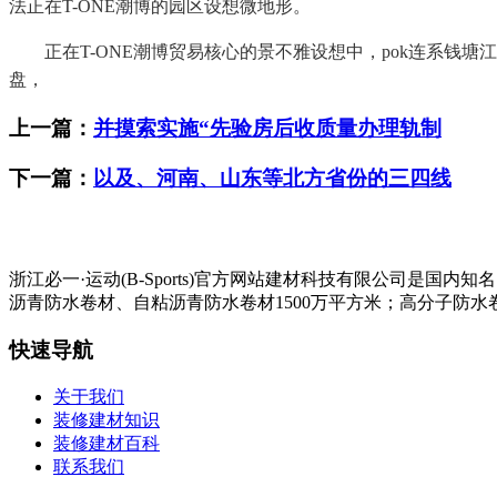
法正在T-ONE潮博的园区设想微地形。
正在T-ONE潮博贸易核心的景不雅设想中，pok连系钱塘
盘，
上一篇：
并摸索实施“先验房后收质量办理轨制
下一篇：
以及、河南、山东等北方省份的三四线
浙江必一·运动(B-Sports)官方网站建材科技有限公司
沥青防水卷材、自粘沥青防水卷材1500万平方米；高分子防水卷
快速导航
关于我们
装修建材知识
装修建材百科
联系我们