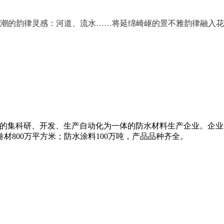
江潮的韵律灵感：河道、流水……将延绵崎岖的景不雅韵律融入花
是国内知名的集科研、开发、生产自动化为一体的防水材料生产企业。
材800万平方米；防水涂料100万吨，产品品种齐全。