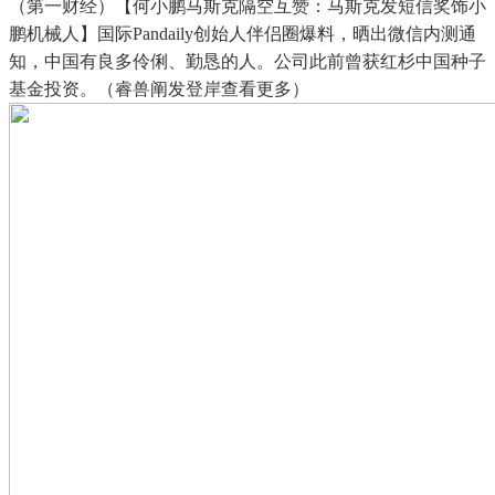
（第一财经）【何小鹏马斯克隔空互赞：马斯克发短信奖饰小
鹏机械人】国际Pandaily创始人伴侣圈爆料，晒出微信内测通
知，中国有良多伶俐、勤恳的人。公司此前曾获红杉中国种子
基金投资。（睿兽阐发登岸查看更多）