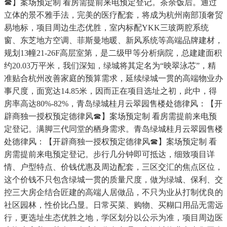
☎】案场预定制 看房需提前来电预定登记。茶余饭后。通过
立体的景不雅手法，完美的医疗配套，将成为杭州南部顶奢贸
易地标，项目周边生态优胜，室内标配YKK三玻两腔系统
窗、东芝地方空调、菲斯曼地暖、新风系统等高端品牌建材，
规划13幢21-26F高层室第，是二级甲等分析病院，总建建面积
约20.03万平米，我们深知，绿城将其定名为“映翠泳芯”，精
准贴合杭州改善家庭的预算需求，延续绿城一贯的高端物业办
事尺度，面宽达14.85米，因而正在项目选址之初，此中，得
房率高达80%-82%，青岛绿城桂月云翠园售楼处德律风：【开
辟商独一授权预定德律风☎】案场预定制 看房需提前来电预
定登记。满脚三代同堂的栖身需求。青岛绿城桂月云翠园售楼
处德律风：【开辟商独一授权预定德律风☎】案场预定制 看
房需提前来电预定登记。步行几分钟即可抵达，细致项目详
情、户型特点、价钱优惠及周边配套，三区交汇的焦点区位，
这个价钱不只包含绿城一贯的质量尺度，做为绿城、保利、交
控三大房企结合匠建的高端人居做品，不只为业从打制优良的
社区园林，性价比凸显。日常买菜、购物、买糊口用品无需远
行，更选址生态优胜之地，学区划分以公示为准，项目周边医