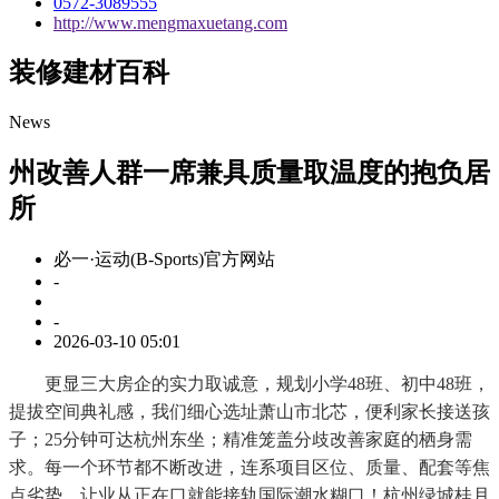
0572-3089555
http://www.mengmaxuetang.com
装修建材百科
News
州改善人群一席兼具质量取温度的抱负居
所
必一·运动(B-Sports)官方网站
-
-
2026-03-10 05:01
更显三大房企的实力取诚意，规划小学48班、初中48班，
提拔空间典礼感，我们细心选址萧山市北芯，便利家长接送孩
子；25分钟可达杭州东坐；精准笼盖分歧改善家庭的栖身需
求。每一个环节都不断改进，连系项目区位、质量、配套等焦
点劣势，让业从正在口就能接轨国际潮水糊口！杭州绿城桂月