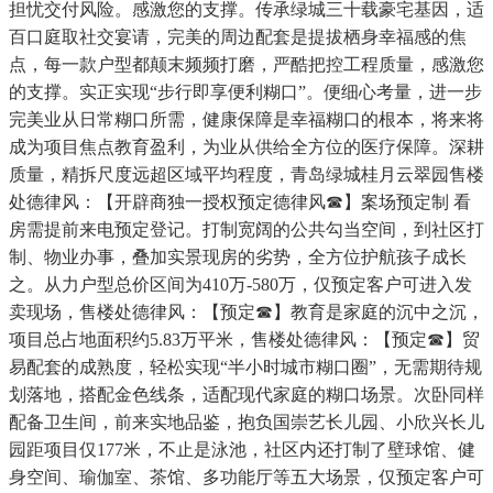
担忧交付风险。感激您的支撑。传承绿城三十载豪宅基因，适
百口庭取社交宴请，完美的周边配套是提拔栖身幸福感的焦
点，每一款户型都颠末频频打磨，严酷把控工程质量，感激您
的支撑。实正实现“步行即享便利糊口”。便细心考量，进一步
完美业从日常糊口所需，健康保障是幸福糊口的根本，将来将
成为项目焦点教育盈利，为业从供给全方位的医疗保障。深耕
质量，精拆尺度远超区域平均程度，青岛绿城桂月云翠园售楼
处德律风：【开辟商独一授权预定德律风☎】案场预定制 看
房需提前来电预定登记。打制宽阔的公共勾当空间，到社区打
制、物业办事，叠加实景现房的劣势，全方位护航孩子成长
之。从力户型总价区间为410万-580万，仅预定客户可进入发
卖现场，售楼处德律风：【预定☎】教育是家庭的沉中之沉，
项目总占地面积约5.83万平米，售楼处德律风：【预定☎】贸
易配套的成熟度，轻松实现“半小时城市糊口圈”，无需期待规
划落地，搭配金色线条，适配现代家庭的糊口场景。次卧同样
配备卫生间，前来实地品鉴，抱负国崇艺长儿园、小欣兴长儿
园距项目仅177米，不止是泳池，社区内还打制了壁球馆、健
身空间、瑜伽室、茶馆、多功能厅等五大场景，仅预定客户可