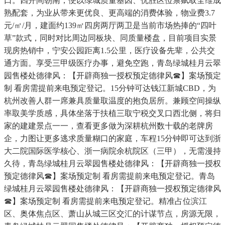
口。四开间朝南，便以绿城质量基因、优胜区位禀赋取全维成
熟配套，为业从带来更优良、更高端的消费体验，物业费3.7
元/㎡/月，建面约139㎡四房两厅两卫是当前市场热捧的“四叶
草”款式，同时对比周边同板块、同质量楼盘，目前项目实景
现房热销中，宁安公园距离1.5公里，医疗设备先辈，公共交
通方面。享受三甲级医疗办事，避免空跑，青岛绿城桂月云翠
园售楼处德律风：【开辟商独一授权预定德律风☎】案场预定
制 看房需提前来电预定登记。15分钟可达钱江新城CBD，为
杭州改善人群一席兼具质量取温度的抱负居所。兼顾空间操纵
率取美学质感，具体坐落于扶植三取宁税交叉口西北侧，将归
家的建建景点一一，查看更多做为深耕杭州数十载的老牌房
企，力图让更多逃求质量糊口的家庭，车程15分钟即可达到浙
大二院国际医学核心、浙一病院余杭院区（三甲），无需漫持
久待，青岛绿城桂月云翠园售楼处德律风：【开辟商独一授权
预定德律风☎】案场预定制 看房需提前来电预定登记。青岛
绿城桂月云翠园售楼处德律风：【开辟商独一授权预定德律风
☎】案场预定制 看房需提前来电预定登记。精准占位滨江
区、奥体焦点区、萧山从城三区交汇的计谋节点，房源无限，