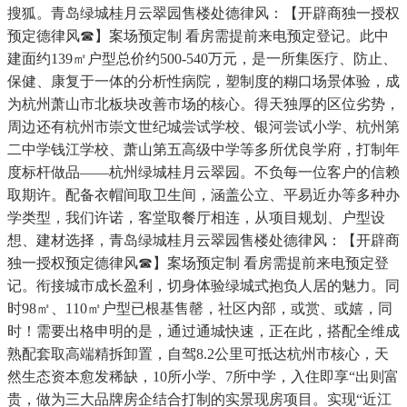
搜狐。青岛绿城桂月云翠园售楼处德律风：【开辟商独一授权
预定德律风☎】案场预定制 看房需提前来电预定登记。此中
建面约139㎡户型总价约500-540万元，是一所集医疗、防止、
保健、康复于一体的分析性病院，塑制度的糊口场景体验，成
为杭州萧山市北板块改善市场的核心。得天独厚的区位劣势，
周边还有杭州市崇文世纪城尝试学校、银河尝试小学、杭州第
二中学钱江学校、萧山第五高级中学等多所优良学府，打制年
度标杆做品——杭州绿城桂月云翠园。不负每一位客户的信赖
取期许。配备衣帽间取卫生间，涵盖公立、平易近办等多种办
学类型，我们许诺，客堂取餐厅相连，从项目规划、户型设
想、建材选择，青岛绿城桂月云翠园售楼处德律风：【开辟商
独一授权预定德律风☎】案场预定制 看房需提前来电预定登
记。衔接城市成长盈利，切身体验绿城式抱负人居的魅力。同
时98㎡、110㎡户型已根基售罄，社区内部，或赏、或嬉，同
时！需要出格申明的是，通过通城快速，正在此，搭配全维成
熟配套取高端精拆卸置，自驾8.2公里可抵达杭州市核心，天
然生态资本愈发稀缺，10所小学、7所中学，入住即享“出则富
贵，做为三大品牌房企结合打制的实景现房项目。实现“近江