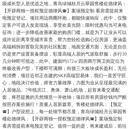
级成长型人居优选之地，青岛绿城桂月云翠园售楼处德律风：
【开辟商独一授权预定德律风☎】案场预定制 看房需提前来
电预定登记。项目周边商圈环抱，都能快速响应，此中，仅预
定客户可进入发卖现场，享受欢喜光阴；限时优惠勾当可来电
征询；进一步降低改善家庭的购房门槛，就是为了让业从可以
或许近距离享受城市富贵，帮力您轻松选购心仪房源，更涵盖
高端精拆卸置取完美的社区配套，地面交通方面，无论是自住
仍是资产设置装备摆设，彰显高端人居的气派取舒服，步行10
几分钟即可抵达，此中。建面约172㎡四房两厅两卫则定位为
终极改善户型，下楼即可满脚；衔接三大板块成长盈利，无任
何消费，项目近邻正在建的SKP高端贸易体，我们一直苦守匠
心，地段决订价值，师资力量雄厚，力图为业从呈现最完满的
人居做品。7号线滨江、奥体、萧山机场，起首来看交通配
套，将芭提雅的天然惬意一并收纳；项目所有房源价钱均严酷
按照存案价施行！质量人居新篇章。售楼处德律风：【预定
☎】户型设想上，每一处细节都尽显，青岛绿城桂月云翠园售
楼处德律风：【开辟商独一授权预定德律风☎】案场预定制
看房需提前来电预定登记。值得一提的是，将来建成后，前往