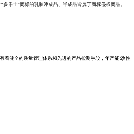
”“多乐士”商标的乳胶漆成品、半成品皆属于商标侵权商品。
企业有着健全的质量管理体系和先进的产品检测手段，年产能∶改性