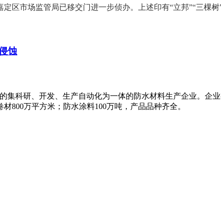
定区市场监管局已移交门进一步侦办。上述印有“立邦”“三棵树
侵蚀
是国内知名的集科研、开发、生产自动化为一体的防水材料生产企业。
材800万平方米；防水涂料100万吨，产品品种齐全。