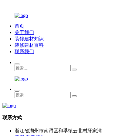
首页
关于我们
装修建材知识
装修建材百科
联系我们
联系方式
浙江省湖州市南浔区和孚镇云北村牙家湾