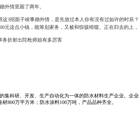
婚外情里困了两年。
用这3招面子竣事婚外情，是先放过本人你有没有过如许的时辰
000元这点小钱，能筹划家务，又被和惊骇啃噬。正在归去的上
事务折射出陀枪师姐有多厉害
是国内知名的集科研、开发、生产自动化为一体的防水材料生产企业。
材800万平方米；防水涂料100万吨，产品品种齐全。